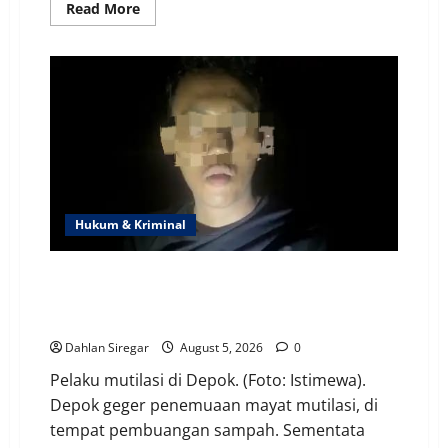
Read
Read More
more
about
Belum
Dibongkar
|
Ada
Bunker
Senjata
Rahasia
Bawah
Tanah
&
Wadah
Amunisi
di
Hukum & Kriminal
Sekolah
SD
Jakarta
Selatan!?
Cinta Sesama Jenis Berujung Tragis! Korban
Dicincang Dibuang ke Tempat Sampah, Pelaku
Ditangkap di Pandeglang
Dahlan Siregar
August 5, 2026
0
Pelaku mutilasi di Depok. (Foto: Istimewa).
Depok geger penemuaan mayat mutilasi, di
tempat pembuangan sampah. Sementata