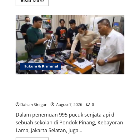
Read
Read More
more
about
Detik-
Detik
Penemuan
995
Pucuk
Senpi,
Amunisi,
Narkoba
&
Video
Porno
di
Sekolah
Hukum & Kriminal
SD
Jaksel
Belum Dibongkar | Ada Bunker Senjata Rahasia
Bawah Tanah & Wadah Amunisi di Sekolah SD Jakarta
Selatan!?
Dahlan Siregar
August 7, 2026
0
Dalam penemuan 995 pucuk senjata api di
sebuah sekolah di Pondok Pinang, Kebayoran
Lama, Jakarta Selatan, juga...