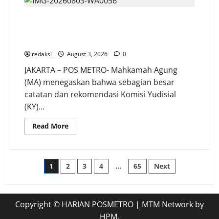
10
Buruh
Mahkamah Agung: Mayoritas Catatan KY Tahun 2025
Jalan
Dibedil
Berkaitan dengan Hukum Acara, Bukan Pelanggaran
KKB
Biadab,
Etik
5
Tewas
redaksi
August 3, 2026
0
|
Polisi
JAKARTA – POS METRO- Mahkamah Agung
Evakuasi
&
(MA) menegaskan bahwa sebagian besar
Kejar
catatan dan rekomendasi Komisi Yudisial
Pelaku
(KY)...
Read
Read More
more
about
Mahkamah
Agung:
Mayoritas
Posts
1
2
3
4
…
65
Next
Catatan
KY
Tahun
pagination
2025
Berkaitan
dengan
Copyright © HARIAN POSMETRO
|
MTM Network
by
Hukum
Acara,
HPM.