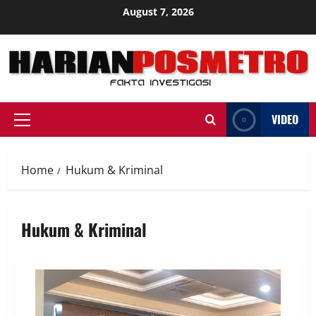
Skip
August 7, 2026
to
content
VIDEO
Primary
Menu
Home
Hukum & Kriminal
Hukum & Kriminal