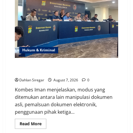
Hukum & Kriminal
Polda Metro Garap Konten Provokatif & Hoaks, Jaga
Jakarta Kondusif
Dahlan Siregar
August 7, 2026
0
Kombes Iman menjelaskan, modus yang
ditemukan antara lain manipulasi dokumen
asli, pemalsuan dokumen elektronik,
penggunaan pihak ketiga...
Read
Read More
more
about