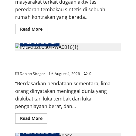
masyarakat terkait dugaan aktivitas
peredaran tembakau sintetis di sebuah
rumah kontrakan yang berada...
Read
Read More
more
about
Berawal
Hukum & Kriminal
di
Rumah
Kontrakan
Tolikara Mencekam, 10 Buruh Jalan Dibedil KKB
Padat
Penduduk
Biadab, 5 Tewas | Polisi Evakuasi & Kejar Pelaku
Ps
Minggu,
Dahlan Siregar
August 4, 2026
0
Polisi
Bongkar
“Berdasarkan pendataan sementara, lima
Sindikat
Sinte
orang dinyatakan meninggal dunia yang
Gorila
|
diakibatkan luka tembak dan luka
4
Pelaku
penganiayaan berat, dan...
Diciduk
Read
Read More
more
about
Tolikara
Hukum & Kriminal
Mencekam,