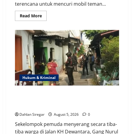
terencana untuk mencuri mobil teman...
Read
Read More
more
about
Akal
Bulus
Suami
Istri
Perdayai
Teman
|
Bertamu
lalu
Ajak
Makan
di
Hukum & Kriminal
Resto,
Mobil
pun
Diembat!
Lemparkan Bom Molotov, Acungkan Samurai & Celurit
| Sekelompok Pemuda Menyerang Ciputat, 2 Warga
Terluka
Dahlan Siregar
August 5, 2026
0
Sekelompok pemuda menyerang secara tiba-
tiba warga di Jalan KH Dewantara, Gang Nurul