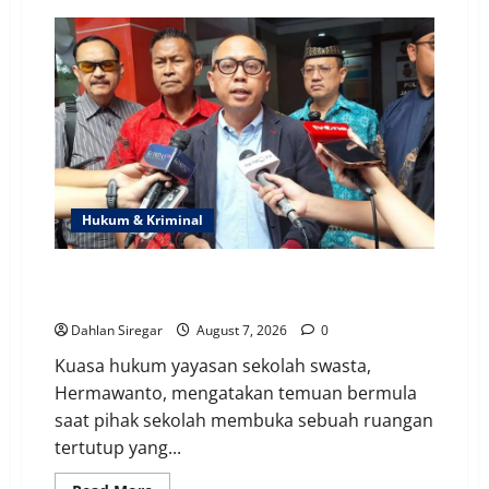
Polda
Metro
Garap
Konten
Provokatif
&
Hoaks,
Jaga
Jakarta
Kondusif
Hukum & Kriminal
Detik-Detik Penemuan 995 Pucuk Senpi, Amunisi,
Narkoba & Video Porno di Sekolah SD Jaksel
Dahlan Siregar
August 7, 2026
0
Kuasa hukum yayasan sekolah swasta,
Hermawanto, mengatakan temuan bermula
saat pihak sekolah membuka sebuah ruangan
tertutup yang...