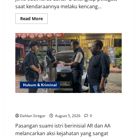
saat kendaraannya melaku kencang...
Read
Read More
more
about
Tancap
Gas
Lawan
Arus
di
Cengkareng,
Pria
Distop
Polisi
|
Dalam
Bagasi
Motor
Hukum & Kriminal
Ditemukan
Ribuan
Butir
Narkoba!
Akal Bulus Suami Istri Perdayai Teman | Bertamu lalu
Ajak Makan di Resto, Mobil pun Diembat!
Dahlan Siregar
August 5, 2026
0
Pasangan suami istri berinisial AR dan AA
melancarkan aksi kejahatan yang sangat