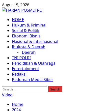
Skip
August 9, 2026
to
content
Primary
HOME
Menu
Hukum & Kriminal
Sosial & Politik
Ekonomi Bisnis
Nasional & Internasional
Ibukota & Daerah
Daerah
TNI POLRI
Pendidikan & Olahraga
Entertainment
Redaksi
Pedoman Media Siber
Search
for:
Video
Home
2024