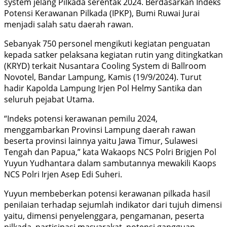
system jelang Pilkada serentak 2024. Berdasarkan Indeks
Potensi Kerawanan Pilkada (IPKP), Bumi Ruwai Jurai
menjadi salah satu daerah rawan.
Sebanyak 750 personel mengikuti kegiatan penguatan
kepada satker pelaksana kegiatan rutin yang ditingkatkan
(KRYD) terkait Nusantara Cooling System di Ballroom
Novotel, Bandar Lampung, Kamis (19/9/2024). Turut
hadir Kapolda Lampung Irjen Pol Helmy Santika dan
seluruh pejabat Utama.
“Indeks potensi kerawanan pemilu 2024,
menggambarkan Provinsi Lampung daerah rawan
beserta provinsi lainnya yaitu Jawa Timur, Sulawesi
Tengah dan Papua,” kata Wakaops NCS Polri Brigjen Pol
Yuyun Yudhantara dalam sambutannya mewakili Kaops
NCS Polri Irjen Asep Edi Suheri.
Yuyun membeberkan potensi kerawanan pilkada hasil
penilaian terhadap sejumlah indikator dari tujuh dimensi
yaitu, dimensi penyelenggara, pengamanan, peserta
pilkada, partisipasi masyarakat, potensi gangguan