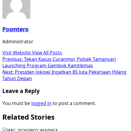
Posmtero
Administrator
Visit Website
View All Posts
Post
Previous:
Tekan Kasus Curanmor, Polsek Tamansari
Launching Program Gembok Kamtibmas
navigation
Next:
Presiden Jokowi Ingatkan 85 Juta Pekerjaan Hilang
Tahun Depan
Leave a Reply
You must be
logged in
to post a comment.
Related Stories