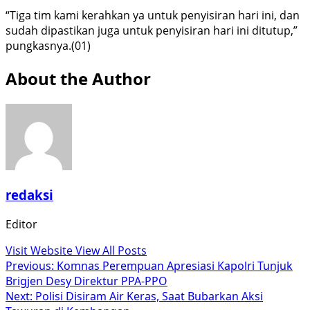
“Tiga tim kami kerahkan ya untuk penyisiran hari ini, dan
sudah dipastikan juga untuk penyisiran hari ini ditutup,”
pungkasnya.(01)
About the Author
redaksi
Editor
Visit Website
View All Posts
Post
Previous:
Komnas Perempuan Apresiasi Kapolri Tunjuk
Brigjen Desy Direktur PPA-PPO
navigation
Next:
Polisi Disiram Air Keras, Saat Bubarkan Aksi