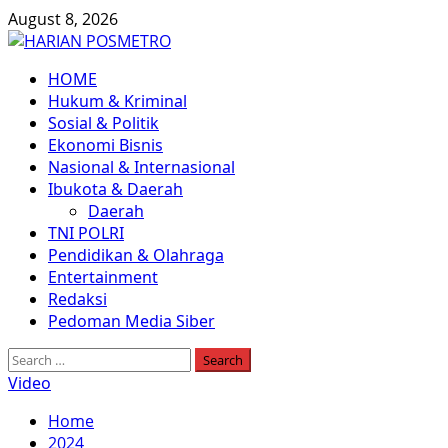
Skip
August 8, 2026
to
content
Primary
HOME
Menu
Hukum & Kriminal
Sosial & Politik
Ekonomi Bisnis
Nasional & Internasional
Ibukota & Daerah
Daerah
TNI POLRI
Pendidikan & Olahraga
Entertainment
Redaksi
Pedoman Media Siber
Search
for:
Video
Home
2024