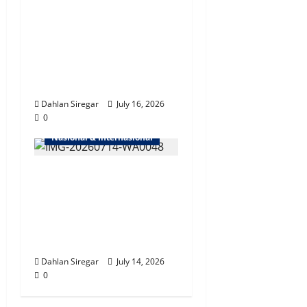
Ada Apa dengan
Papua? Jadi Topik
Hangat Kaum
Diaspora, Mahasiswa &
Doktoral di Inggris!
Dahlan Siregar
July 16, 2026
0
Nasional & Internasional
Perkuat Kerja Sama
Penegakan Hukum
Internasional | Polri
dan Kepolisian RRT
Tukar Buronan
Dahlan Siregar
July 14, 2026
0