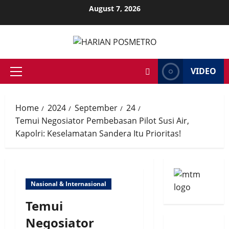
Skip
August 7, 2026
to
content
VIDEO
Primary
Menu
Home
2024
September
24
Temui Negosiator Pembebasan Pilot Susi Air,
Kapolri: Keselamatan Sandera Itu Prioritas!
Nasional & Internasional
Temui
Negosiator