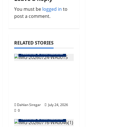
g
You must be
logged in
to
a
post a comment.
t
i
RELATED STORIES
o
Nasional & Internasional
n
Polri & FBI, Perkuat
Kerjasama
Penanggulangan
Kejahatan
Transnasional
Dahlan Siregar
July 24, 2026
0
Nasional & Internasional