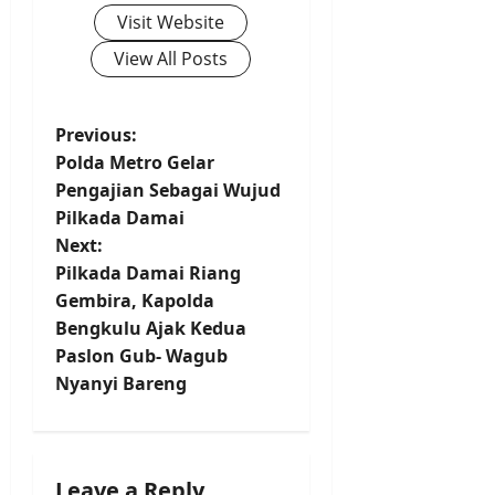
Visit Website
View All Posts
P
Previous:
Polda Metro Gelar
o
Pengajian Sebagai Wujud
Pilkada Damai
s
Next:
t
Pilkada Damai Riang
Gembira, Kapolda
n
Bengkulu Ajak Kedua
Paslon Gub- Wagub
a
Nyanyi Bareng
v
i
Leave a Reply