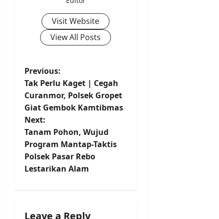
Editor
Visit Website
View All Posts
P
Previous:
Tak Perlu Kaget | Cegah
o
Curanmor, Polsek Gropet
Giat Gembok Kamtibmas
s
Next:
t
Tanam Pohon, Wujud
Program Mantap-Taktis
n
Polsek Pasar Rebo
Lestarikan Alam
a
v
i
Leave a Reply