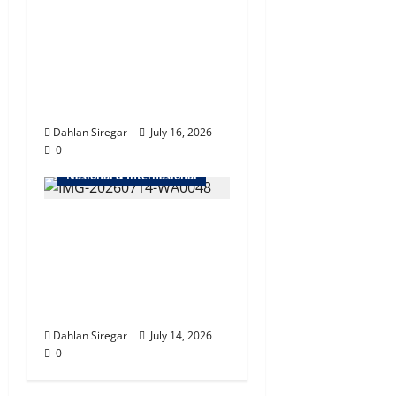
Ada Apa dengan
Papua? Jadi Topik
Hangat Kaum
Diaspora, Mahasiswa &
Doktoral di Inggris!
Dahlan Siregar
July 16, 2026
0
Nasional & Internasional
Perkuat Kerja Sama
Penegakan Hukum
Internasional | Polri
dan Kepolisian RRT
Tukar Buronan
Dahlan Siregar
July 14, 2026
0