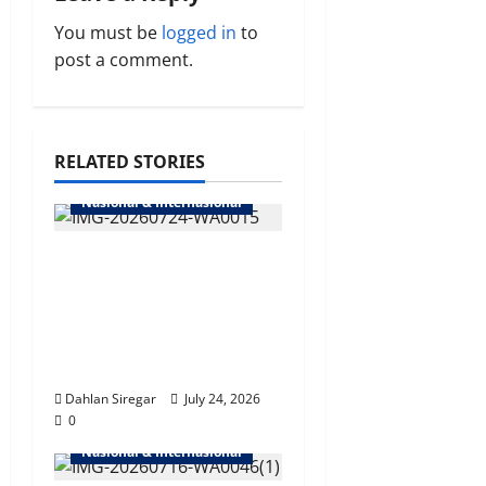
You must be
logged in
to
g
post a comment.
a
t
RELATED STORIES
i
Nasional & Internasional
o
Polri & FBI, Perkuat
n
Kerjasama
Penanggulangan
Kejahatan
Transnasional
Dahlan Siregar
July 24, 2026
0
Nasional & Internasional