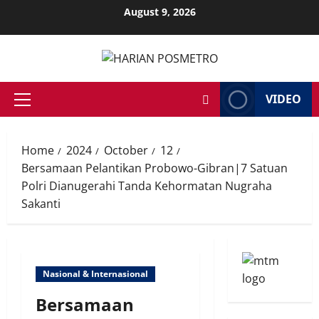
Skip
August 9, 2026
to
content
VIDEO
Primary
Menu
Home
2024
October
12
Bersamaan Pelantikan Probowo-Gibran|7 Satuan
Polri Dianugerahi Tanda Kehormatan Nugraha
Sakanti
Nasional & Internasional
Bersamaan