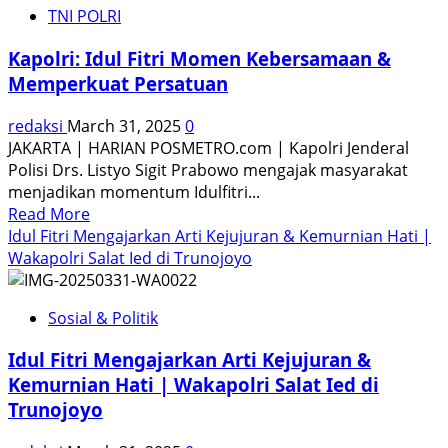
TNI POLRI
Ketemu
RI-
Kapolri: Idul Fitri Momen Kebersamaan &
1,
Memperkuat Persatuan
Ribuan
Rakyat
redaksi
March 31, 2025
0
Geruduk
JAKARTA | HARIAN POSMETRO.com | Kapolri Jenderal
Istana
Polisi Drs. Listyo Sigit Prabowo mengajak masyarakat
|
menjadikan momentum Idulfitri...
Polisi
Read
Read More
Beri
more
Idul Fitri Mengajarkan Arti Kejujuran & Kemurnian Hati |
Pengamanan
about
Wakapolri Salat Ied di Trunojoyo
Kapolri:
Idul
Sosial & Politik
Fitri
Momen
Idul Fitri Mengajarkan Arti Kejujuran &
Kebersamaan
Kemurnian Hati | Wakapolri Salat Ied di
&
Trunojoyo
Memperkuat
Persatuan