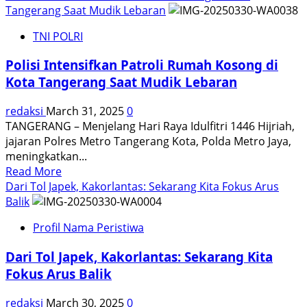
about
Tangerang Saat Mudik Lebaran
Polres
TNI POLRI
Metro
Tangerang
Polisi Intensifkan Patroli Rumah Kosong di
Kota
Kota Tangerang Saat Mudik Lebaran
Kerahkan
518
redaksi
March 31, 2025
0
Personel
TANGERANG – Menjelang Hari Raya Idulfitri 1446 Hijriah,
Gabungan
jajaran Polres Metro Tangerang Kota, Polda Metro Jaya,
untuk
meningkatkan...
Amankan
Read
Read More
Malam
more
Dari Tol Japek, Kakorlantas: Sekarang Kita Fokus Arus
Takbir
about
Balik
dan
Polisi
Shalat
Profil Nama Peristiwa
Intensifkan
Ied
Patroli
Dari Tol Japek, Kakorlantas: Sekarang Kita
Rumah
Fokus Arus Balik
Kosong
di
redaksi
March 30, 2025
0
Kota