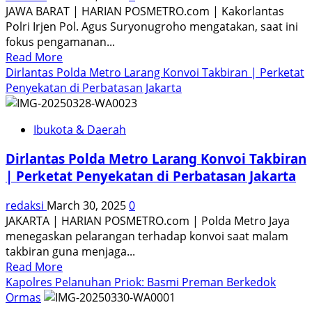
JAWA BARAT | HARIAN POSMETRO.com | Kakorlantas
Tangerang
Polri Irjen Pol. Agus Suryonugroho mengatakan, saat ini
Saat
fokus pengamanan...
Mudik
Read
Read More
Lebaran
more
Dirlantas Polda Metro Larang Konvoi Takbiran | Perketat
about
Penyekatan di Perbatasan Jakarta
Dari
Tol
Ibukota & Daerah
Japek,
Kakorlantas:
Dirlantas Polda Metro Larang Konvoi Takbiran
Sekarang
| Perketat Penyekatan di Perbatasan Jakarta
Kita
Fokus
redaksi
March 30, 2025
0
Arus
JAKARTA | HARIAN POSMETRO.com | Polda Metro Jaya
Balik
menegaskan pelarangan terhadap konvoi saat malam
takbiran guna menjaga...
Read
Read More
more
Kapolres Pelanuhan Priok: Basmi Preman Berkedok
about
Ormas
Dirlantas