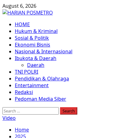
Skip
August 6, 2026
to
content
Primary
HOME
Menu
Hukum & Kriminal
Sosial & Politik
Ekonomi Bisnis
Nasional & Internasional
Ibukota & Daerah
Daerah
TNI POLRI
Pendidikan & Olahraga
Entertainment
Redaksi
Pedoman Media Siber
Search
for:
Video
Home
2025