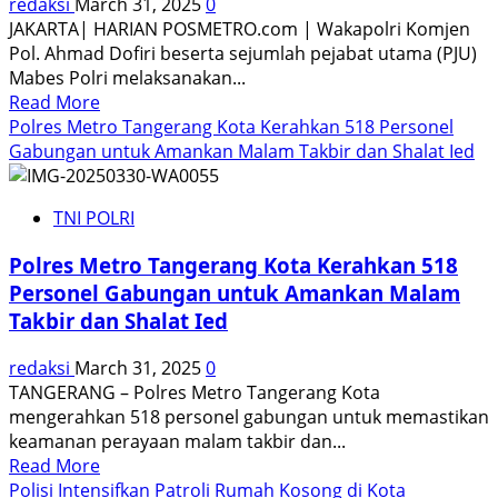
redaksi
March 31, 2025
0
JAKARTA| HARIAN POSMETRO.com | Wakapolri Komjen
Pol. Ahmad Dofiri beserta sejumlah pejabat utama (PJU)
Mabes Polri melaksanakan...
Read
Read More
more
Polres Metro Tangerang Kota Kerahkan 518 Personel
about
Gabungan untuk Amankan Malam Takbir dan Shalat Ied
Idul
Fitri
TNI POLRI
Mengajarkan
Arti
Polres Metro Tangerang Kota Kerahkan 518
Kejujuran
Personel Gabungan untuk Amankan Malam
&
Takbir dan Shalat Ied
Kemurnian
Hati
redaksi
March 31, 2025
0
|
TANGERANG – Polres Metro Tangerang Kota
Wakapolri
mengerahkan 518 personel gabungan untuk memastikan
Salat
keamanan perayaan malam takbir dan...
Ied
Read
Read More
di
more
Polisi Intensifkan Patroli Rumah Kosong di Kota
Trunojoyo