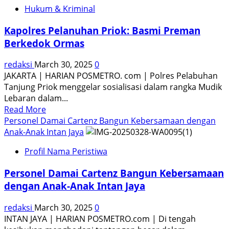
Hukum & Kriminal
Polda
Metro
Kapolres Pelanuhan Priok: Basmi Preman
Larang
Berkedok Ormas
Konvoi
Takbiran
redaksi
March 30, 2025
0
|
JAKARTA | HARIAN POSMETRO. com | Polres Pelabuhan
Perketat
Tanjung Priok menggelar sosialisasi dalam rangka Mudik
Penyekatan
Lebaran dalam...
di
Read
Read More
Perbatasan
more
Personel Damai Cartenz Bangun Kebersamaan dengan
Jakarta
about
Anak-Anak Intan Jaya
Kapolres
Profil Nama Peristiwa
Pelanuhan
Priok:
Personel Damai Cartenz Bangun Kebersamaan
Basmi
dengan Anak-Anak Intan Jaya
Preman
Berkedok
redaksi
March 30, 2025
0
Ormas
INTAN JAYA | HARIAN POSMETRO.com | Di tengah