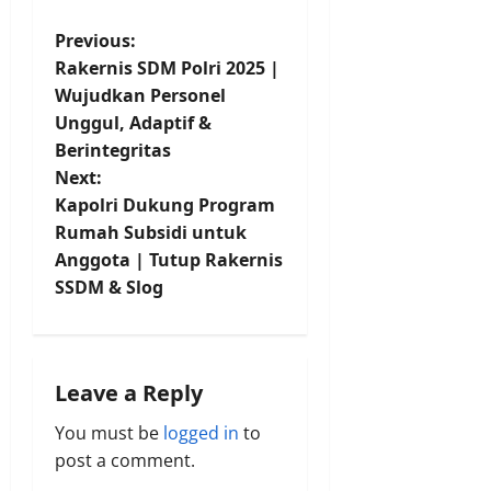
P
Previous:
Rakernis SDM Polri 2025 |
o
Wujudkan Personel
Unggul, Adaptif &
s
Berintegritas
t
Next:
Kapolri Dukung Program
n
Rumah Subsidi untuk
Anggota | Tutup Rakernis
a
SSDM & Slog
v
i
Leave a Reply
g
You must be
logged in
to
a
post a comment.