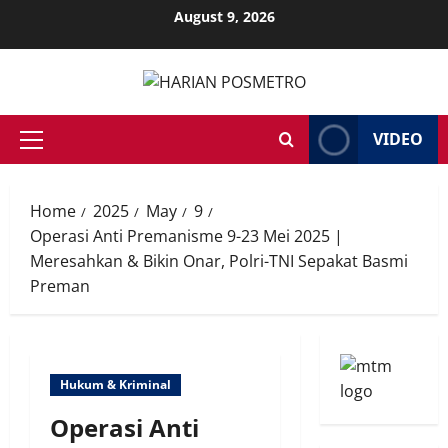
Skip
August 9, 2026
to
content
VIDEO
Primary
Menu
Home
2025
May
9
Operasi Anti Premanisme 9-23 Mei 2025 |
Meresahkan & Bikin Onar, Polri-TNI Sepakat Basmi
Preman
Hukum & Kriminal
Operasi Anti