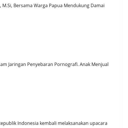
os, M.Si, Bersama Warga Papua Mendukung Damai
Henti Usut Konten Pornografi Anak di FB
lam Jaringan Penyebaran Pornografi. Anak Menjual
epublik Indonesia kembali melaksanakan upacara