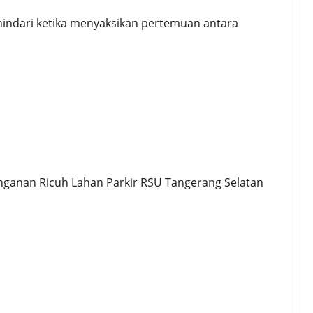
indari ketika menyaksikan pertemuan antara
gsel | 31 Diciduk, Ketua PP Ditetapkan
anganan Ricuh Lahan Parkir RSU Tangerang Selatan
rasan KKB kian Meresahkan