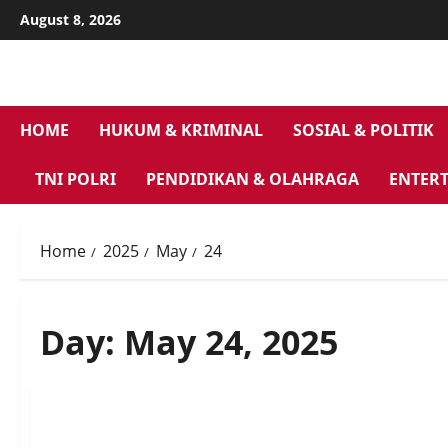
Skip
August 8, 2026
to
content
HOME
HUKUM & KRIMINAL
SOSIAL & POLITIK
TNI POLRI
PENDIDIKAN & OLAHRAGA
ENTER
Home
2025
May
24
Day:
May 24, 2025