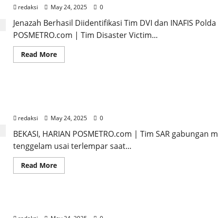
redaksi
May 24, 2025
0
Jenazah Berhasil Diidentifikasi Tim DVI dan INAFIS Po
POSMETRO.com | Tim Disaster Victim...
Read
Read More
more
about
Berita
Terkini
Banjir
Uji Coba Manuver Kapal RIB di Sungai CBL Berujung
Bandang
Pegaf-
Hilang
Papua
|
redaksi
May 24, 2025
0
Sudah
15
BEKASI, HARIAN POSMETRO.com | Tim SAR gabungan me
Jenazah
Ditemukan
tenggelam usai terlempar saat...
dari
19
Korban
Read
Read More
Hilang
more
about
Uji
Coba
Manuver
Farianda Putra Sinik, Ketua PWI Sumut | Kedepankan
Kapal
RIB