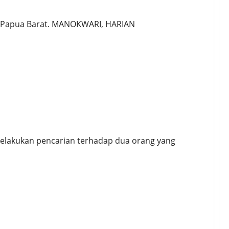
lda Papua Barat. MANOKWARI, HARIAN
 Maut | 2 Kru Terlempar: 1 Ditemukan Tewas, 1
lakukan pencarian terhadap dua orang yang
 Etika Pers, Tanpa Kehilangan Prinsip