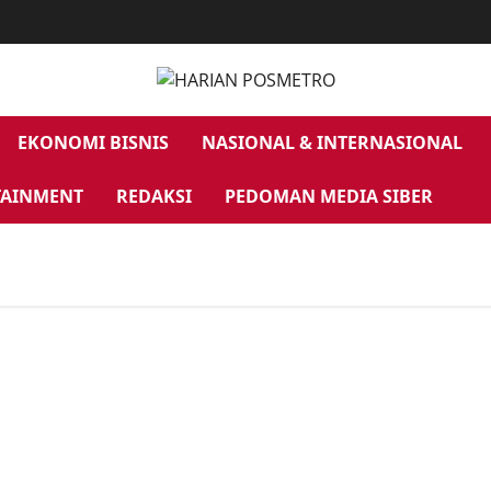
EKONOMI BISNIS
NASIONAL & INTERNASIONAL
TAINMENT
REDAKSI
PEDOMAN MEDIA SIBER
Berita Terkini Banjir Bandang Pegaf-Papua | Sudah