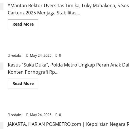
RSU
Tangsel
*Mantan Rektor Uversitas Timika, Luky Mahakena, S.S
|
Cartenz 2025 Menjaga Stabilitas...
31
Diciduk,
Ketua
Read
Read More
PP
more
Ditetapkan
about
Tersangka
Tokoh-
Ketua
FKDM
Dari “Fantasi Sedarah” ke “Suka Duka” | Polisi Tak 
&
Akademisi
redaksi
May 24, 2025
0
Prihatin
Aksi
Kekerasan
Kasus “Suka Duka”, Polda Metro Ungkap Peran Anak Da
KKB
Konten Pornografi Rp...
kian
Meresahkan
Read
Read More
more
about
Dari
“Fantasi
Sedarah”
49 Perwira Tinggi Polri Naik Pangkat, 2 Jadi Komjen
ke
“Suka
redaksi
May 24, 2025
0
Duka”
|
Polisi
JAKARTA, HARIAN POSMETRO.com | Kepolisian Negara R
Tak