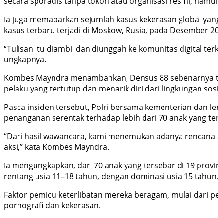
secara sporadis tanpa tokoh atau organisasi resmi, namun
Ia juga memaparkan sejumlah kasus kekerasan global yang 
kasus terbaru terjadi di Moskow, Rusia, pada Desember 2
“Tulisan itu diambil dan diunggah ke komunitas digital te
ungkapnya.
Kombes Mayndra menambahkan, Densus 88 sebenarnya telah
pelaku yang tertutup dan menarik diri dari lingkungan sosi
Pasca insiden tersebut, Polri bersama kementerian dan le
penanganan serentak terhadap lebih dari 70 anak yang teri
“Dari hasil wawancara, kami menemukan adanya rencana 
aksi,” kata Kombes Mayndra.
Ia mengungkapkan, dari 70 anak yang tersebar di 19 prov
rentang usia 11–18 tahun, dengan dominasi usia 15 tahun
Faktor pemicu keterlibatan mereka beragam, mulai dari p
pornografi dan kekerasan.