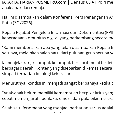
JAKARTA, HARIAN POSMETRO.com | Densus 88 AT Polri meng
anak-anak dan remaja.
Hal ini disampaikan dalam Konferensi Pers Penanganan Ana
Rabu (7/1/2026).
Kepala Pejabat Pengelola Informasi dan Dokumentasi (PP
keberadaan komunitas digital yang berkembang secara ma
“Kami membenarkan apa yang telah disampaikan Kepala B
satunya, melainkan salah satu dari puluhan grup serupa ya
Ia menjelaskan, kelompok-kelompok tersebut mulai terdete
berbagai daerah. Konten yang disebarkan dikemas secara
simpati terhadap ideologi kekerasan.
Menurutnya, kondisi ini menjadi sangat berbahaya ketika 
“Anak-anak belum memiliki kemampuan berpikir kritis ya
cepat memengaruhi perilaku, emosi, dan pola pikir mereka,
Salah satu fenomena yang menjadi perhatian serius ada