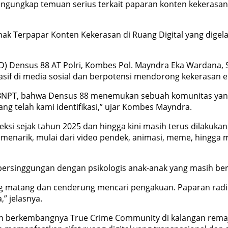
ungkap temuan serius terkait paparan konten kekerasan d
k Terpapar Konten Kekerasan di Ruang Digital yang digelar
ID) Densus 88 AT Polri, Kombes Pol. Mayndra Eka Wardana,
sif di media sosial dan berpotensi mendorong kekerasan 
NPT, bahwa Densus 88 menemukan sebuah komunitas yang di
ng telah kami identifikasi,” ujar Kombes Mayndra.
ksi sejak tahun 2025 dan hingga kini masih terus dilakuka
 menarik, mulai dari video pendek, animasi, meme, hingga
bersinggungan dengan psikologis anak-anak yang masih berad
ng matang dan cenderung mencari pengakuan. Paparan radik
” jelasnya.
lah berkembangnya True Crime Community di kalangan rem