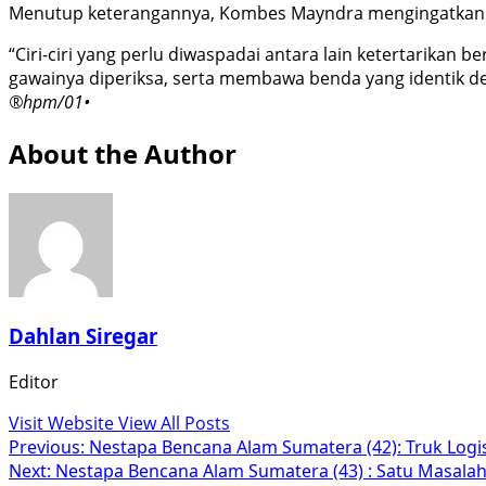
Menutup keterangannya, Kombes Mayndra mengingatkan ma
“Ciri-ciri yang perlu diwaspadai antara lain ketertarikan 
gawainya diperiksa, serta membawa benda yang identik d
®hpm/01•
About the Author
Dahlan Siregar
Editor
Visit Website
View All Posts
Post
Previous:
Nestapa Bencana Alam Sumatera (42): Truk Logi
Next:
Nestapa Bencana Alam Sumatera (43) : Satu Masalah