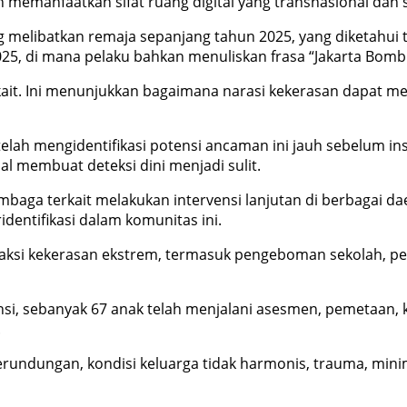
 memanfaatkan sifat ruang digital yang transnasional dan 
melibatkan remaja sepanjang tahun 2025, yang diketahui ter
025, di mana pelaku bahkan menuliskan frasa “Jakarta Bomb
rkait. Ini menunjukkan bagaimana narasi kekerasan dapat mel
 mengidentifikasi potensi ancaman ini jauh sebelum insid
al membuat deteksi dini menjadi sulit.
mbaga terkait melakukan intervensi lanjutan di berbagai d
dentifikasi dalam komunitas ini.
aksi kekerasan ekstrem, termasuk pengeboman sekolah, pe
insi, sebanyak 67 anak telah menjalani asesmen, pemetaan
.
erundungan, kondisi keluarga tidak harmonis, trauma, min