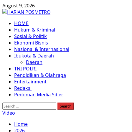
Skip
August 9, 2026
to
content
Primary
HOME
Menu
Hukum & Kriminal
Sosial & Politik
Ekonomi Bisnis
Nasional & Internasional
Ibukota & Daerah
Daerah
TNI POLRI
Pendidikan & Olahraga
Entertainment
Redaksi
Pedoman Media Siber
Search
for:
Video
Home
2026