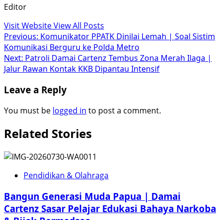
Editor
Visit Website
View All Posts
Post
Previous:
Komunikator PPATK Dinilai Lemah | Soal Sistim
Komunikasi Berguru ke Polda Metro
navigation
Next:
Patroli Damai Cartenz Tembus Zona Merah Ilaga |
Jalur Rawan Kontak KKB Dipantau Intensif
Leave a Reply
You must be
logged in
to post a comment.
Related Stories
Pendidikan & Olahraga
Bangun Generasi Muda Papua | Damai
Cartenz Sasar Pelajar Edukasi Bahaya Narkoba