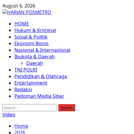
Skip
August 6, 2026
to
content
Primary
HOME
Menu
Hukum & Kriminal
Sosial & Politik
Ekonomi Bisnis
Nasional & Internasional
Ibukota & Daerah
Daerah
TNI POLRI
Pendidikan & Olahraga
Entertainment
Redaksi
Pedoman Media Siber
Search
for:
Video
Home
2026