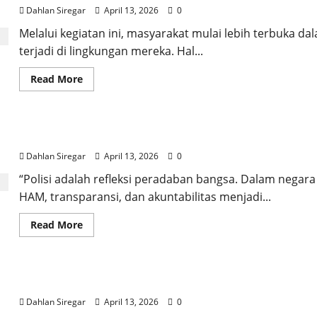
Dahlan Siregar
April 13, 2026
0
Melalui kegiatan ini, masyarakat mulai lebih terbuka
terjadi di lingkungan mereka. Hal...
Read
Read More
more
about
Dibalik
Patroli
Damai
STIK Gelar Seminar UNIPOL | Dorong Transformasi Pe
Cartenz
di
Dahlan Siregar
April 13, 2026
0
Zona
Konflik
|
“Polisi adalah refleksi peradaban bangsa. Dalam nega
Terbangun
HAM, transparansi, dan akuntabilitas menjadi...
Makna
Kepercayaan
&
Read
Read More
Kehangatan
more
about
STIK
Gelar
Seminar
Tenabang..! Fenomena Isu Klasik & Potret Kelam Ib
UNIPOL
|
Dahlan Siregar
April 13, 2026
0
Dorong
Transformasi