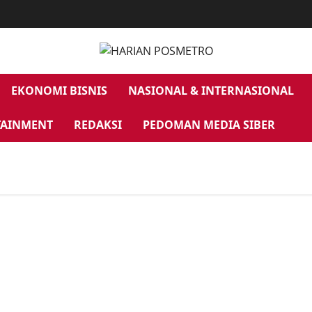
EKONOMI BISNIS
NASIONAL & INTERNASIONAL
TAINMENT
REDAKSI
PEDOMAN MEDIA SIBER
Dibalik Patroli Damai Cartenz di Zona Konflik | T