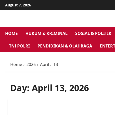
Skip
August 7, 2026
to
content
HOME
HUKUM & KRIMINAL
SOSIAL & POLITIK
TNI POLRI
PENDIDIKAN & OLAHRAGA
ENTER
Home
2026
April
13
Day:
April 13, 2026