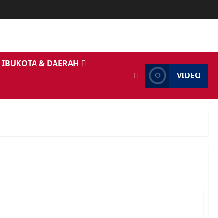
IBUKOTA & DAERAH
VIDEO
erbangun Makna Kepercayaan & Kehangatan