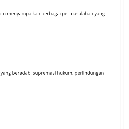
 dalam menyampaikan berbagai permasalahan yang
ndidikan Kepolisian di Era Digital
ra yang beradab, supremasi hukum, perlindungan
ukota