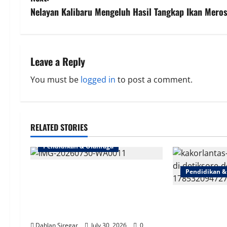
s
Nelayan Kalibaru Mengeluh Hasil Tangkap Ikan Mero
t
n
Leave a Reply
a
You must be
logged in
to post a comment.
v
i
RELATED STORIES
g
Pendidikan & Olahraga
a
Bangun Generasi Muda Papua |
Pendidikan &
t
Damai Cartenz Sasar Pelajar
Edukasi Bahaya Narkoba & Bijak
Bidik Sekolah
i
Bermedsos
Pesantren | Ka
Pentingnya Edu
Dahlan Siregar
July 30, 2026
0