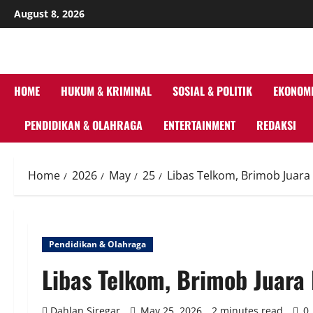
Skip
August 8, 2026
to
content
HOME
HUKUM & KRIMINAL
SOSIAL & POLITIK
EKONOMI
PENDIDIKAN & OLAHRAGA
ENTERTAINMENT
REDAKSI
Home
2026
May
25
Libas Telkom, Brimob Juar
Pendidikan & Olahraga
Libas Telkom, Brimob Juar
Dahlan Siregar
May 25, 2026
2 minutes read
0