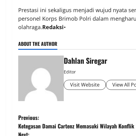
Prestasi ini sekaligus menjadi wujud nyata se
personel Korps Brimob Polri dalam mengharu
olahraga.
Redaksi
•
ABOUT THE AUTHOR
Dahlan Siregar
Editor
Visit Website
View All P
P
Previous:
Ketegasan Damai Cartenz Memasuki Wilayah Konflik 
o
Next: