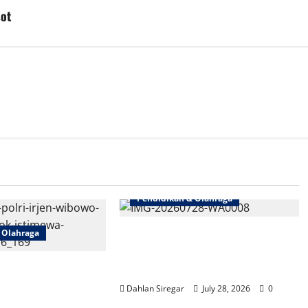
sot
Pendidikan & Olahraga
Dari SMA 28, Walikota Syafrin Ajak
 Olahraga
Pelajar Jaksel Bangun Enam
, Kampus &
Kebiasaan Baik
korlantas Jelaskan
Dahlan Siregar
July 28, 2026
0
kasi Lalu Lintas