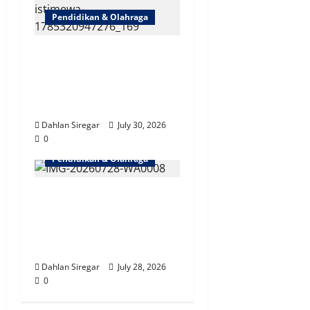
Pendidikan & Olahraga
Bidik Sekolah, Kampus &
Pesantren | Kakorlantas
Jelaskan Pentingnya Edukasi
Lalu Lintas Sejak Dini
Dahlan Siregar
July 30, 2026
0
Pendidikan & Olahraga
Dari SMA 28, Walikota
Syafrin Ajak Pelajar Jaksel
Bangun Enam Kebiasaan
Baik
Dahlan Siregar
July 28, 2026
0