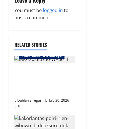
i
Leave a Reply
g
You must be
logged in
to
post a comment.
a
t
RELATED STORIES
i
Pendidikan & Olahraga
o
Bangun Generasi Muda
n
Papua | Damai Cartenz Sasar
Pelajar Edukasi Bahaya
Narkoba & Bijak Bermedsos
Dahlan Siregar
July 30, 2026
0