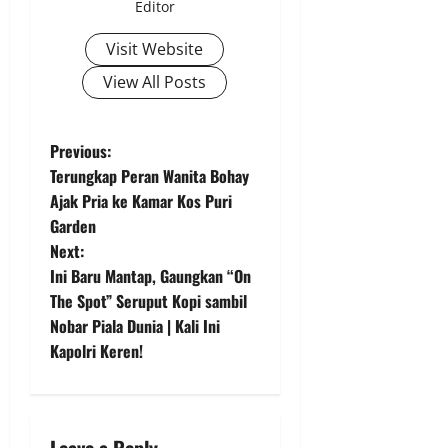
Editor
Visit Website
View All Posts
P
Previous:
Terungkap Peran Wanita Bohay
o
Ajak Pria ke Kamar Kos Puri
Garden
s
Next:
t
Ini Baru Mantap, Gaungkan “On
The Spot” Seruput Kopi sambil
n
Nobar Piala Dunia | Kali Ini
Kapolri Keren!
a
v