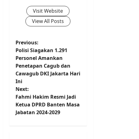
Visit Website
View All Posts
P
Previous:
Polisi Siagakan 1.291
o
Personel Amankan
Penetapan Cagub dan
s
Cawagub DKI Jakarta Hari
t
Ini
Next:
n
Fahmi Hakim Resmi Jadi
Ketua DPRD Banten Masa
a
Jabatan 2024-2029
v
i