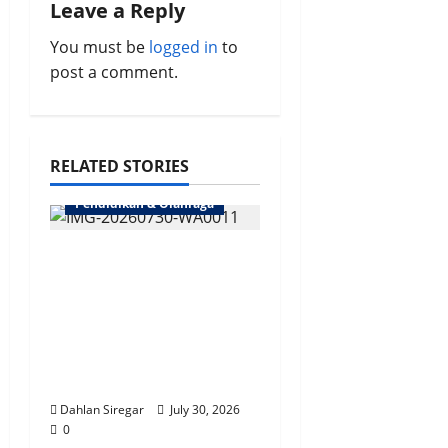
Leave a Reply
g
You must be
logged in
to
a
post a comment.
t
i
RELATED STORIES
o
Pendidikan & Olahraga
n
Bangun Generasi
Muda Papua | Damai
Cartenz Sasar Pelajar
Edukasi Bahaya
Narkoba & Bijak
Bermedsos
Dahlan Siregar
July 30, 2026
0