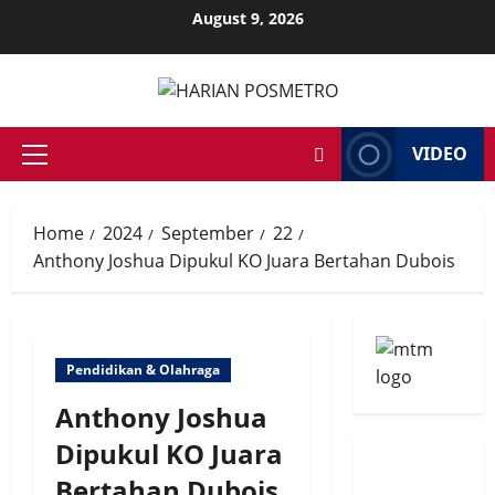
Skip
August 9, 2026
to
content
VIDEO
Primary
Menu
Home
2024
September
22
Anthony Joshua Dipukul KO Juara Bertahan Dubois
Pendidikan & Olahraga
Anthony Joshua
Dipukul KO Juara
Bertahan Dubois