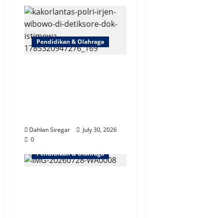
Pendidikan & Olahraga
Bidik Sekolah, Kampus
& Pesantren |
Kakorlantas Jelaskan
Pentingnya Edukasi
Lalu Lintas Sejak Dini
Dahlan Siregar
July 30, 2026
0
Pendidikan & Olahraga
Dari SMA 28, Walikota
Syafrin Ajak Pelajar
Jaksel Bangun Enam
Kebiasaan Baik