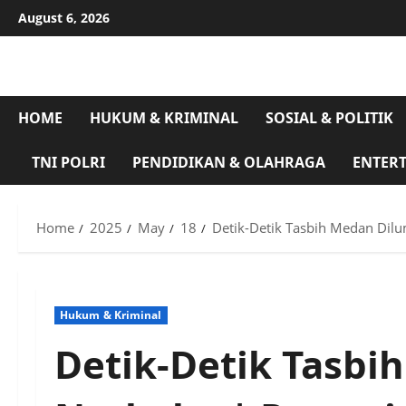
Skip
August 6, 2026
to
content
HOME
HUKUM & KRIMINAL
SOSIAL & POLITIK
TNI POLRI
PENDIDIKAN & OLAHRAGA
ENTER
Home
2025
May
18
Detik-Detik Tasbih Medan Dilu
Hukum & Kriminal
Detik-Detik Tasbi