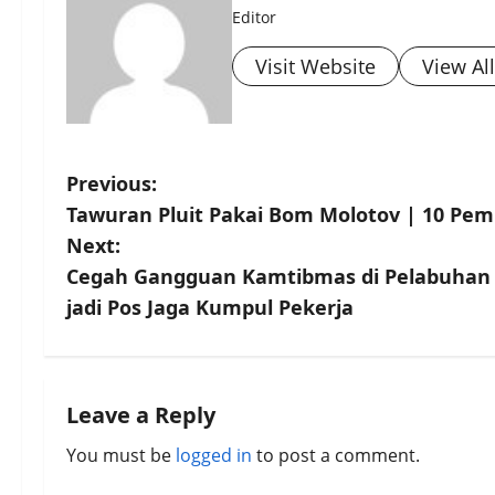
Editor
Visit Website
View Al
P
Previous:
Tawuran Pluit Pakai Bom Molotov | 10 Pem
o
Next:
s
Cegah Gangguan Kamtibmas di Pelabuhan P
jadi Pos Jaga Kumpul Pekerja
t
n
a
Leave a Reply
You must be
logged in
to post a comment.
v